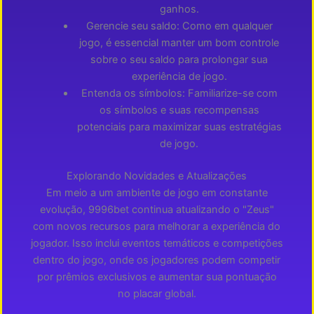
ganhos.
Gerencie seu saldo: Como em qualquer
jogo, é essencial manter um bom controle
sobre o seu saldo para prolongar sua
experiência de jogo.
Entenda os símbolos: Familiarize-se com
os símbolos e suas recompensas
potenciais para maximizar suas estratégias
de jogo.
Explorando Novidades e Atualizações
Em meio a um ambiente de jogo em constante
evolução, 9996bet continua atualizando o "Zeus"
com novos recursos para melhorar a experiência do
jogador. Isso inclui eventos temáticos e competições
dentro do jogo, onde os jogadores podem competir
por prêmios exclusivos e aumentar sua pontuação
no placar global.