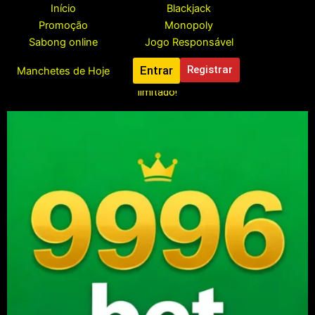
Pular
Início
Blackjack
para
Promoção
Monopoly
o
Sabong online
Jogo Responsável
conteúdo
Entrar
Registrar
Manchetes de Hoje
Registre-se para reivindicar seu bônus grátis de R$888, tempo
limitado!