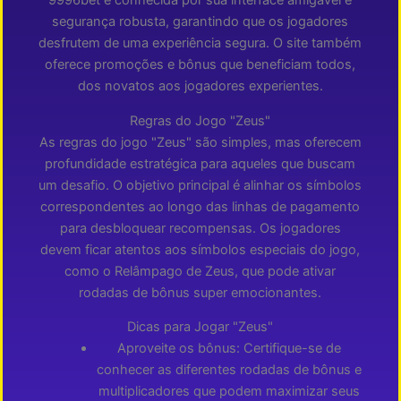
9996bet é conhecida por sua interface amigável e
segurança robusta, garantindo que os jogadores
desfrutem de uma experiência segura. O site também
oferece promoções e bônus que beneficiam todos,
dos novatos aos jogadores experientes.
Regras do Jogo "Zeus"
As regras do jogo "Zeus" são simples, mas oferecem
profundidade estratégica para aqueles que buscam
um desafio. O objetivo principal é alinhar os símbolos
correspondentes ao longo das linhas de pagamento
para desbloquear recompensas. Os jogadores
devem ficar atentos aos símbolos especiais do jogo,
como o Relâmpago de Zeus, que pode ativar
rodadas de bônus super emocionantes.
Dicas para Jogar "Zeus"
Aproveite os bônus: Certifique-se de
conhecer as diferentes rodadas de bônus e
multiplicadores que podem maximizar seus