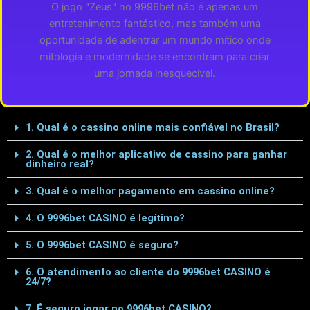
O jogo "Zeus" no 9996bet não é apenas um
entretenimento fantástico, mas também uma
oportunidade de adentrar um mundo mítico onde
mitologia e modernidade se encontram para criar
uma jornada inesquecível.
1. Qual é o cassino online mais confiável no Brasil?
2. Qual é o melhor aplicativo de cassino para ganhar
dinheiro real?
3. Qual é o melhor pagamento em cassino online?
4. O 9996bet CASINO é legítimo?
5. O 9996bet CASINO é seguro?
6. O atendimento ao cliente do 9996bet CASINO é
24/7?
7. É seguro jogar no 9996bet CASINO?