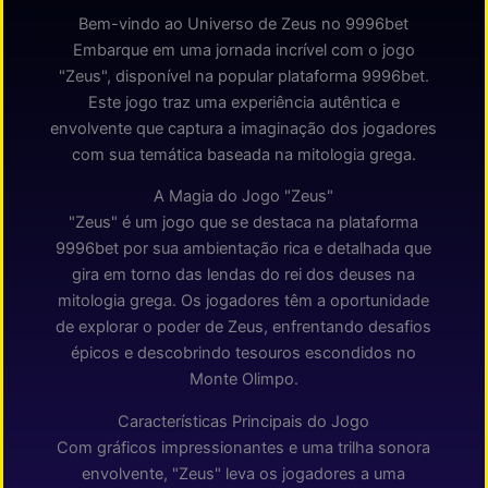
Bem-vindo ao Universo de Zeus no 9996bet
Embarque em uma jornada incrível com o jogo
"Zeus", disponível na popular plataforma 9996bet.
Este jogo traz uma experiência autêntica e
envolvente que captura a imaginação dos jogadores
com sua temática baseada na mitologia grega.
A Magia do Jogo "Zeus"
"Zeus" é um jogo que se destaca na plataforma
9996bet por sua ambientação rica e detalhada que
gira em torno das lendas do rei dos deuses na
mitologia grega. Os jogadores têm a oportunidade
de explorar o poder de Zeus, enfrentando desafios
épicos e descobrindo tesouros escondidos no
Monte Olimpo.
Características Principais do Jogo
Com gráficos impressionantes e uma trilha sonora
envolvente, "Zeus" leva os jogadores a uma