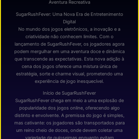
Aventura Recreativa
SugarRushFever: Uma Nova Era de Entretenimento
Digital
No mundo dos jogos eletrônicos, a inovação e a
criatividade não conhecem limites. Com o
lançamento de SugarRushFever, os jogadores agora
podem mergulhar em uma aventura doce e dinâmica
que transcende as expectativas. Esta nova adição à
cena dos jogos oferece uma mistura única de
estratégia, sorte e charme visual, prometendo uma
experiência de jogo inesquecível.
Início de SugarRushFever
SugarRushFever chega em meio a uma explosão de
popularidade dos jogos online, oferecendo algo
distinto e envolvente. A premissa do jogo é simples,
mas cativante: os jogadores são transportados para
um reino cheio de doces, onde devem coletar uma
variedade de guloseimas enquanto evitam