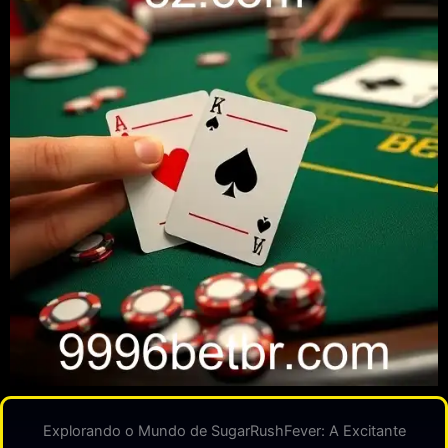
Explorando o Mundo de SugarRushFever: A Excitante