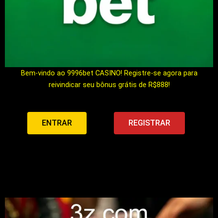
Bem-vindo ao 9996bet CASINO! Registre-se agora para
reivindicar seu bônus grátis de R$888!
ENTRAR
REGISTRAR