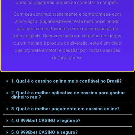
onde os jogadores podem se conectar e competir.
Com seu contínuo crescimento e compromisso com
a inovação, SugarRushFever está bem posicionado
para ser um dos favoritos entre os entusiastas de
jogos digitais. Quer você seja um veterano nos jogos
ou um novato à procura de diversão, este é um título
que promete entreter e desafiar por muitas sessões
de jogo por vir.
1. Qual é o cassino online mais confiável no Brasil?
2. Qual é o melhor aplicativo de cassino para ganhar
dinheiro real?
3. Qual é o melhor pagamento em cassino online?
4. O 9996bet CASINO é legítimo?
5. O 9996bet CASINO é seguro?