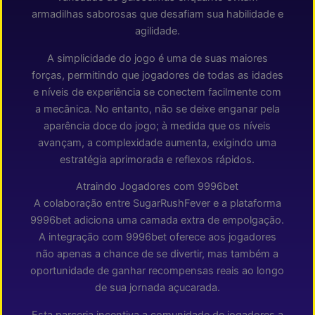
armadilhas saborosas que desafiam sua habilidade e
agilidade.
A simplicidade do jogo é uma de suas maiores
forças, permitindo que jogadores de todas as idades
e níveis de experiência se conectem facilmente com
a mecânica. No entanto, não se deixe enganar pela
aparência doce do jogo; à medida que os níveis
avançam, a complexidade aumenta, exigindo uma
estratégia aprimorada e reflexos rápidos.
Atraindo Jogadores com 9996bet
A colaboração entre SugarRushFever e a plataforma
9996bet adiciona uma camada extra de empolgação.
A integração com 9996bet oferece aos jogadores
não apenas a chance de se divertir, mas também a
oportunidade de ganhar recompensas reais ao longo
de sua jornada açucarada.