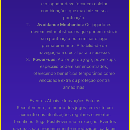
e o jogador deve focar em coletar
combinações que maximizem sua
pontuação.
Avoidance Mechanics:
Os jogadores
devem evitar obstáculos que podem reduzir
sua pontuação ou terminar o jogo
prematuramente. A habilidade de
navegação é crucial para o sucesso.
Power-ups:
Ao longo do jogo, power-ups
especiais podem ser encontrados,
oferecendo benefícios temporários como
velocidade extra ou proteção contra
armadilhas.
Eventos Atuais e Inovações Futuras
Recentemente, o mundo dos jogos tem visto um
aumento nas atualizações regulares e eventos
temáticos. SugarRushFever não é exceção. Eventos
sazonais são frequentemente introduzidos, cada um