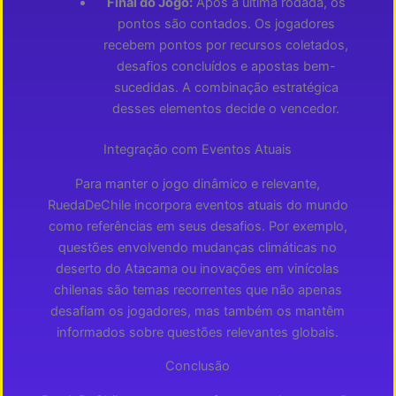
Final do Jogo:
Após a última rodada, os
pontos são contados. Os jogadores
recebem pontos por recursos coletados,
desafios concluídos e apostas bem-
sucedidas. A combinação estratégica
desses elementos decide o vencedor.
Integração com Eventos Atuais
Para manter o jogo dinâmico e relevante,
RuedaDeChile incorpora eventos atuais do mundo
como referências em seus desafios. Por exemplo,
questões envolvendo mudanças climáticas no
deserto do Atacama ou inovações em vinícolas
chilenas são temas recorrentes que não apenas
desafiam os jogadores, mas também os mantêm
informados sobre questões relevantes globais.
Conclusão