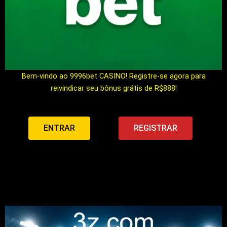
Bem-vindo ao 9996bet CASINO! Registre-se agora para
reivindicar seu bônus grátis de R$888!
ENTRAR
REGISTRAR