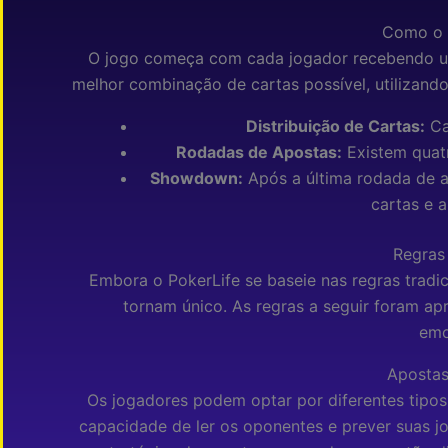
Como o 
O jogo começa com cada jogador recebendo um 
melhor combinação de cartas possível, utilizando
Distribuição de Cartas:
Ca
Rodadas de Apostas:
Existem quatr
Showdown:
Após a última rodada de ap
cartas e 
Regras
Embora o PokerLife se baseie nas regras tradici
tornam único. As regras a seguir foram apr
emo
Apostas
Os jogadores podem optar por diferentes tipo
capacidade de ler os oponentes e prever suas jo