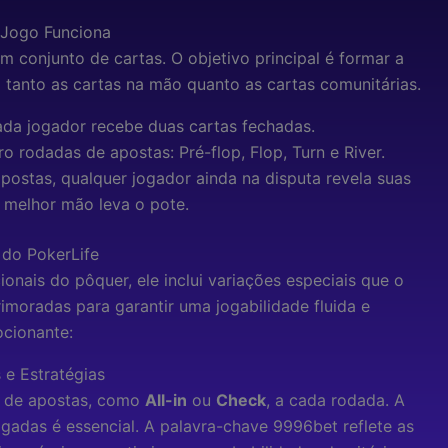
Jogo Funciona
conjunto de cartas. O objetivo principal é formar a
 tanto as cartas na mão quanto as cartas comunitárias.
da jogador recebe duas cartas fechadas.
o rodadas de apostas: Pré-flop, Flop, Turn e River.
ostas, qualquer jogador ainda na disputa revela suas
a melhor mão leva o pote.
 do PokerLife
onais do pôquer, ele inclui variações especiais que o
imoradas para garantir uma jogabilidade fluida e
cionante:
 e Estratégias
s de apostas, como
All-in
ou
Check
, a cada rodada. A
gadas é essencial. A palavra-chave 9996bet reflete as