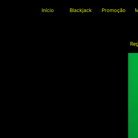
Pular
Início
Blackjack
Promoção
M
para
o
conteúdo
Reg