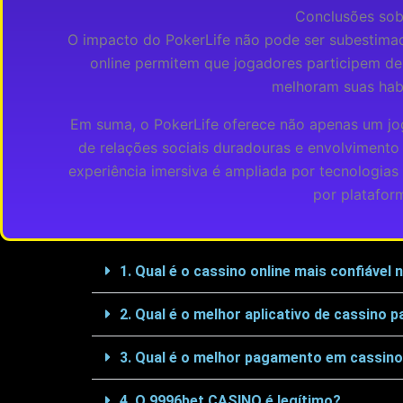
Conclusões sob
O impacto do PokerLife não pode ser subestimado
online permitem que jogadores participem d
melhoram suas hab
Em suma, o PokerLife oferece não apenas um j
de relações sociais duradouras e envolvimento
experiência imersiva é ampliada por tecnologia
por platafo
1. Qual é o cassino online mais confiável 
2. Qual é o melhor aplicativo de cassino p
3. Qual é o melhor pagamento em cassino
4. O 9996bet CASINO é legítimo?