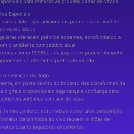
poníveis para otimizar as probabilidades de vitória.
tos Especiais
cartas Joker são adicionadas para elevar o nível de
mprevisibilidade.
gulares oferecem prêmios atraentes, aprofundando a
om o ambiente competitivo atual.
aformas como 9996bet, os jogadores podem competir
oponentes de diferentes partes do mundo.
 e a Evolução do Jogo
amente, em parte devido ao impacto das plataformas de
s digitais proporcionam segurança e confiança para
eriência autêntica sem sair de casa.
rLife tem ganhado notoriedade como uma competição
 Torneios transmitidos ao vivo reúnem milhões de
ovatos quanto jogadores experientes.