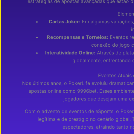
estratégias de apostas avançadas que estão dis
Elemen
Cartas Joker:
Em algumas variações, 
i
Recompensas e Torneios:
Eventos re
conexão do jogo c
Interatividade Online:
Através de plat
globalmente, enfrentando 
Eventos Atuais
Nos últimos anos, o PokerLife evoluiu dramatic
apostas online como 9996bet. Esses ambiente
jogadores que desejam uma exp
Com o advento de eventos de eSports, o Poke
legítima e de prestígio no cenário global.
espectadores, atraindo tanto n