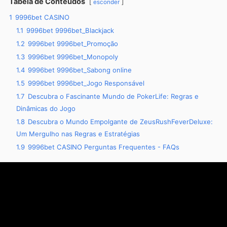
Tabela de Conteúdos
esconder
1
9996bet CASINO
1.1
9996bet 9996bet_Blackjack
1.2
9996bet 9996bet_Promoção
1.3
9996bet 9996bet_Monopoly
1.4
9996bet 9996bet_Sabong online
1.5
9996bet 9996bet_Jogo Responsável
1.7
Descubra o Fascinante Mundo de PokerLife: Regras e
Dinâmicas do Jogo
1.8
Descubra o Mundo Empolgante de ZeusRushFeverDeluxe:
Um Mergulho nas Regras e Estratégias
1.9
9996bet CASINO Perguntas Frequentes - FAQs