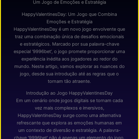
Um Jogo de Emoções e Estratégia
HappyValentinesDay: Um Jogo que Combina
Emoções e Estratégia
HappyValentinesDay é um novo jogo envolvente que
traz uma combinação única de desafios emocionais
e estratégicos. Marcado por sua palavra-chave
especial '9996bet', o jogo promete proporcionar uma
experiência inédita aos jogadores ao redor do
mundo. Neste artigo, vamos explorar as nuances do
jogo, desde sua introdução até as regras que o
tornam tão atraente.
Introdução ao Jogo HappyValentinesDay
Em um cenário onde jogos digitais se tornam cada
vez mais complexos e imersivos,
HappyValentinesDay surge como uma alternativa
refrescante que explora as emoções humanas em
um contexto de diversão e estratégia. A palavra-
chave '9996bet' não é apenas um elemento do jogo,