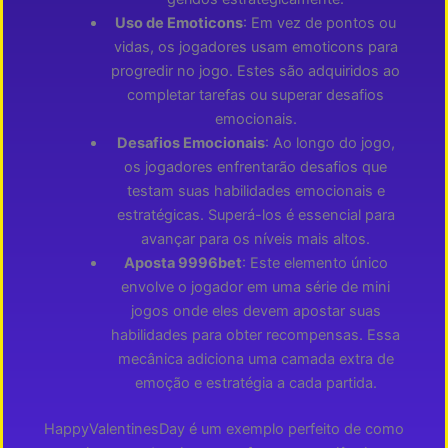
Uso de Emoticons
: Em vez de pontos ou
vidas, os jogadores usam emoticons para
progredir no jogo. Estes são adquiridos ao
completar tarefas ou superar desafios
emocionais.
Desafios Emocionais
: Ao longo do jogo,
os jogadores enfrentarão desafios que
testam suas habilidades emocionais e
estratégicas. Superá-los é essencial para
avançar para os níveis mais altos.
Aposta 9996bet
: Este elemento único
envolve o jogador em uma série de mini
jogos onde eles devem apostar suas
habilidades para obter recompensas. Essa
mecânica adiciona uma camada extra de
emoção e estratégia a cada partida.
HappyValentinesDay é um exemplo perfeito de como