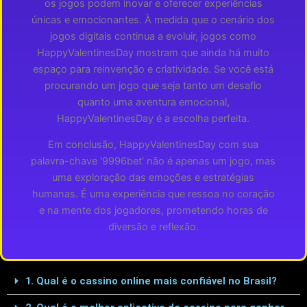
os jogos podem inovar e oferecer experiências
únicas e emocionantes. À medida que o cenário dos
jogos digitais continua a evoluir, jogos como
HappyValentinesDay mostram que ainda há muito
espaço para reinvenção e criatividade. Se você está
procurando um jogo que seja tanto um desafio
quanto uma aventura emocional,
HappyValentinesDay é a escolha perfeita.
Em conclusão, HappyValentinesDay com sua
palavra-chave '9996bet' não é apenas um jogo, mas
uma exploração das emoções e estratégias
humanas. É uma experiência que ressoa no coração
e na mente dos jogadores, prometendo horas de
diversão e reflexão.
1. Qual é o cassino online mais confiável no Brasil?