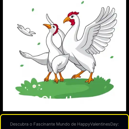
Descubra o Fascinante Mundo de HappyValentinesDay: