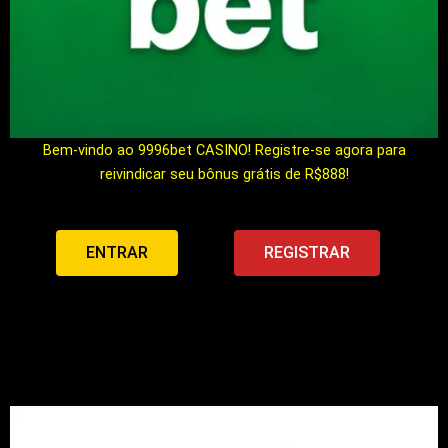
Bem-vindo ao 9996bet CASINO! Registre-se agora para
reivindicar seu bônus grátis de R$888!
ENTRAR
REGISTRAR