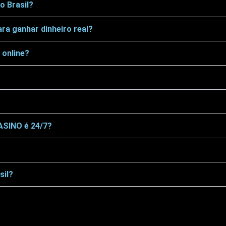
no Brasil?
ara ganhar dinheiro real?
 online?
CASINO é 24/7?
sil?