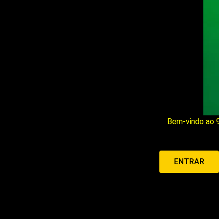
Bem-vindo ao 9
ENTRAR