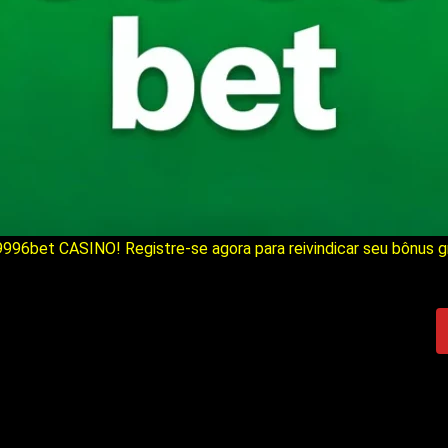
996bet CASINO! Registre-se agora para reivindicar seu bônus g