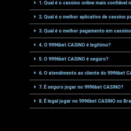
1. Qual é o cassino online mais confiável 
2. Qual é o melhor aplicativo de cassino p
3. Qual é o melhor pagamento em cassino
4. O 9996bet CASINO é legítimo?
5. O 9996bet CASINO é seguro?
6. O atendimento ao cliente do 9996bet 
7. É seguro jogar no 9996bet CASINO?
8. É legal jogar no 9996bet CASINO no Bra