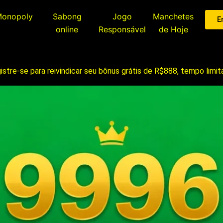
onopoly
Sabong
Jogo
Manchetes
E
online
Responsável
de Hoje
istre-se para reivindicar seu bônus grátis de R$888, tempo limit