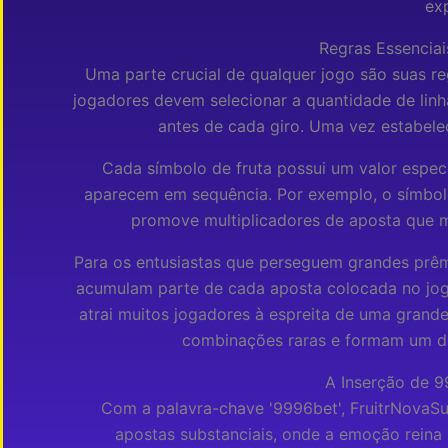
exp
Regras Essencia
Uma parte crucial de qualquer jogo são suas re
jogadores devem selecionar a quantidade de linh
antes de cada giro. Uma vez estabeleci
Cada símbolo de fruta possui um valor especí
aparecem em sequência. Por exemplo, o símbolo
promove multiplicadores de aposta que 
Para os entusiastas que perseguem grandes prêmi
acumulam parte de cada aposta colocada no jo
atrai muitos jogadores à espreita de uma grande
combinações raras e formam um d
A Inserção de 9
Com a palavra-chave '9996bet', FruitrNovaS
apostas substanciais, onde a emoção reina n