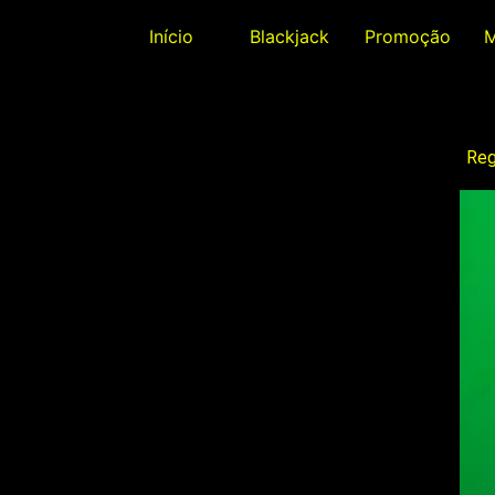
Pular
Início
Blackjack
Promoção
M
para
o
conteúdo
Reg