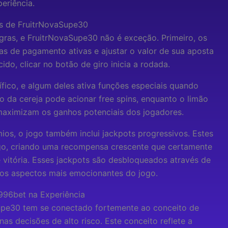
eriência.
is de FruitrNovaSupe30
gras, e FruitrNovaSupe30 não é exceção. Primeiro, os
as de pagamento ativas e ajustar o valor de sua aposta
do, clicar no botão de giro inicia a rodada.
fico, e algum deles ativa funções especiais quando
 da cereja pode acionar free spins, enquanto o limão
maximizam os ganhos potenciais dos jogadores.
os, o jogo também inclui jackpots progressivos. Estes
go, criando uma recompensa crescente que certamente
 vitória. Esses jackpots são desbloqueados através de
os aspectos mais emocionantes do jogo.
996bet na Experiência
upe30 tem se conectado fortemente ao conceito de
as decisões de alto risco. Este conceito reflete a