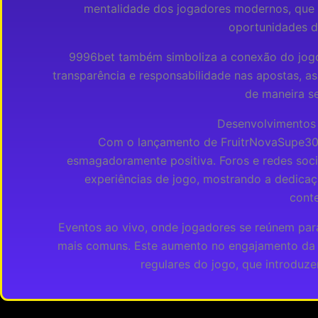
mentalidade dos jogadores modernos, qu
oportunidades de
9996bet também simboliza a conexão do jog
transparência e responsabilidade nas apostas, 
de maneira se
Desenvolvimentos
Com o lançamento de FruitrNovaSupe30,
esmagadoramente positiva. Foros e redes socia
experiências de jogo, mostrando a dedica
cont
Eventos ao vivo, onde jogadores se reúnem para
mais comuns. Este aumento no engajamento da
regulares do jogo, que introduz