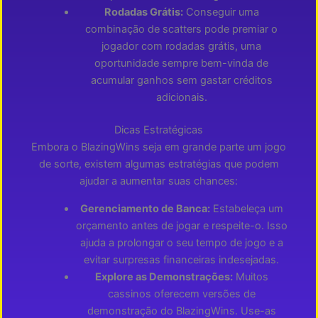
Rodadas Grátis:
Conseguir uma
combinação de scatters pode premiar o
jogador com rodadas grátis, uma
oportunidade sempre bem-vinda de
acumular ganhos sem gastar créditos
adicionais.
Dicas Estratégicas
Embora o BlazingWins seja em grande parte um jogo
de sorte, existem algumas estratégias que podem
ajudar a aumentar suas chances:
Gerenciamento de Banca:
Estabeleça um
orçamento antes de jogar e respeite-o. Isso
ajuda a prolongar o seu tempo de jogo e a
evitar surpresas financeiras indesejadas.
Explore as Demonstrações:
Muitos
cassinos oferecem versões de
demonstração do BlazingWins. Use-as