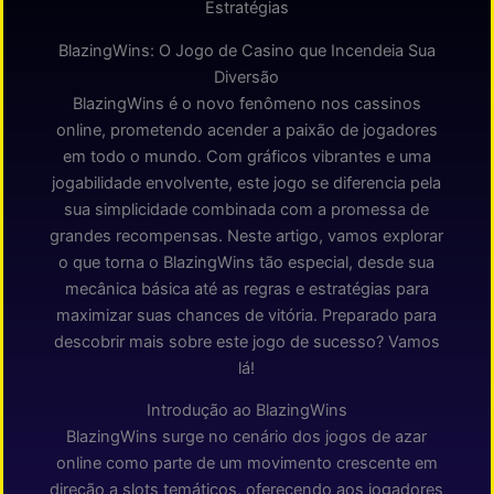
Estratégias
BlazingWins: O Jogo de Casino que Incendeia Sua
Diversão
BlazingWins é o novo fenômeno nos cassinos
online, prometendo acender a paixão de jogadores
em todo o mundo. Com gráficos vibrantes e uma
jogabilidade envolvente, este jogo se diferencia pela
sua simplicidade combinada com a promessa de
grandes recompensas. Neste artigo, vamos explorar
o que torna o BlazingWins tão especial, desde sua
mecânica básica até as regras e estratégias para
maximizar suas chances de vitória. Preparado para
descobrir mais sobre este jogo de sucesso? Vamos
lá!
Introdução ao BlazingWins
BlazingWins surge no cenário dos jogos de azar
online como parte de um movimento crescente em
direção a slots temáticos, oferecendo aos jogadores