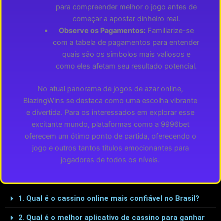
para compreender melhor o jogo antes de
começar a apostar dinheiro real.
Observe os Pagamentos:
Familiarize-se
com a tabela de pagamentos para entender
quais são os símbolos mais valiosos e
como eles afetam seu resultado potencial.
No atual panorama de jogos de azar online,
BlazingWins se destaca como uma escolha vibrante
e divertida. Para os interessados em explorar esse
excitante mundo, plataformas como a 9996bet
oferecem um ótimo ponto de partida, oferecendo o
jogo e outros tantos títulos emocionantes para
jogadores de todos os níveis.
1. Qual é o cassino online mais confiável no Brasil?
2. Qual é o melhor aplicativo de cassino para ganhar