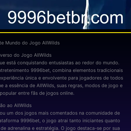
te Mundo do Jogo AllWilds
verso do Jogo AllWilds
que está conquistando entusiastas ao redor do mundo.
entretenimento 9996bet, combina elementos tradicionais
periência única e envolvente para jogadores de todos
he a essência de AllWilds, suas regras, modos de jogo e
opular entre fãs de jogos online.
ão ao AllWilds
rnou um dos jogos mais comentados na comunidade de
ataforma 9996bet, o jogo atrai tanto iniciantes quanto
de adrenalina e estratégia. O jogo destaca-se por sua