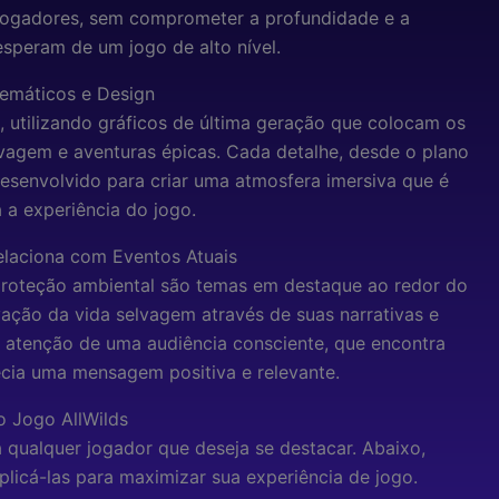
 jogadores, sem comprometer a profundidade e a
speram de um jogo de alto nível.
emáticos e Design
e, utilizando gráficos de última geração que colocam os
vagem e aventuras épicas. Cada detalhe, desde o plano
esenvolvido para criar uma atmosfera imersiva que é
 a experiência do jogo.
elaciona com Eventos Atuais
roteção ambiental são temas em destaque ao redor do
ação da vida selvagem através de suas narrativas e
a atenção de uma audiência consciente, que encontra
cia uma mensagem positiva e relevante.
o Jogo AllWilds
a qualquer jogador que deseja se destacar. Abaixo,
licá-las para maximizar sua experiência de jogo.