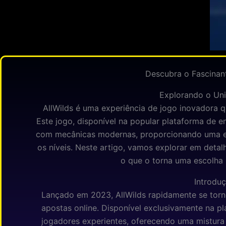
Descubra o Fascinan
Explorando o Uni
AllWilds é uma experiência de jogo inovadora 
Este jogo, disponível na popular plataforma de 
com mecânicas modernas, proporcionando uma ex
os níveis. Neste artigo, vamos explorar em detal
o que o torna uma escolha p
Introduç
Lançado em 2023, AllWilds rapidamente se to
apostas online. Disponível exclusivamente na pl
jogadores experientes, oferecendo uma mistura 