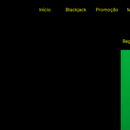
Pular
Início
Blackjack
Promoção
M
para
o
conteúdo
Reg