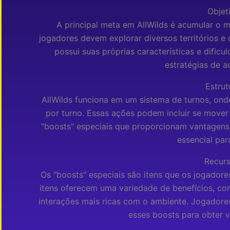
Objet
A principal meta em AllWilds é acumular o 
jogadores devem explorar diversos territórios e 
possui suas próprias características e dific
estratégias de 
Estrut
AllWilds funciona em um sistema de turnos, on
por turno. Essas ações podem incluir se mover 
"boosts" especiais que proporcionam vantagens
essencial par
Recurs
Os "boosts" especiais são itens que os jogadore
itens oferecem uma variedade de benefícios, c
interações mais ricas com o ambiente. Jogador
esses boosts para obter 