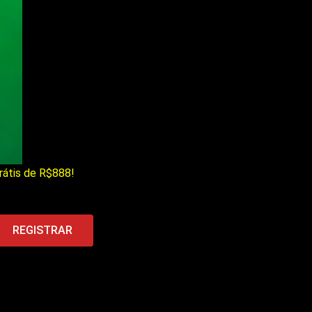
rátis de R$888!
REGISTRAR