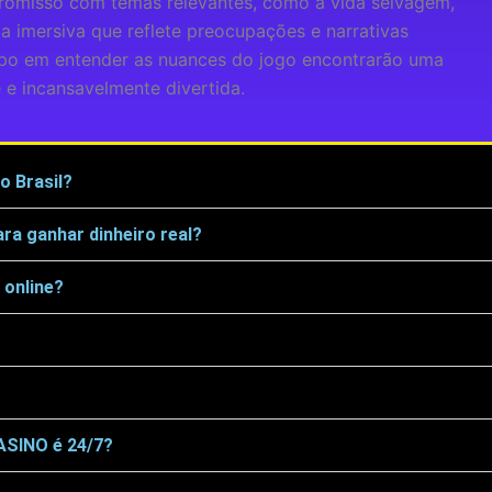
romisso com temas relevantes, como a vida selvagem,
 imersiva que reflete preocupações e narrativas
po em entender as nuances do jogo encontrarão uma
e e incansavelmente divertida.
no Brasil?
ara ganhar dinheiro real?
 online?
CASINO é 24/7?